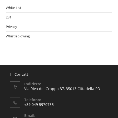
White List
231
Privacy
Whistleblowing
Contatti
Indirizzo:
Via Riva del Grappa 37, 35013 Cittadella PD
Telefono:
+39 049 5970755
Email: