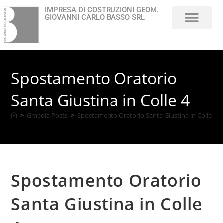
IMPRESA DI COSTRUZIONI GEOM.
GIOVANNI CARLO BASSO SRL
Chi Siamo
Spostamento Oratorio
Santa Giustina in Colle 4
>
Gmedia Posts
>
Spostamento Oratorio Santa Giustina in Colle 4
Spostamento Oratorio
Santa Giustina in Colle