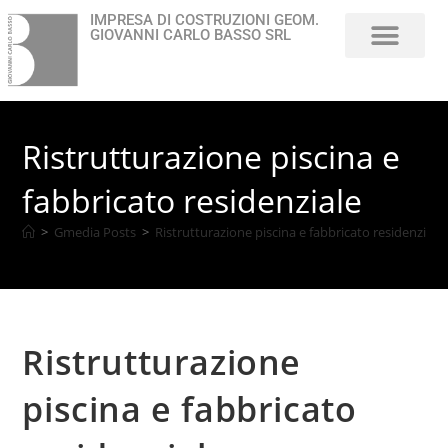
IMPRESA DI COSTRUZIONI GEOM.
GIOVANNI CARLO BASSO SRL
Chi Siamo
Ristrutturazione piscina e
fabbricato residenziale
>
Gmedia Posts
>
Ristrutturazione piscina e fabbricato residenziale
Ristrutturazione
piscina e fabbricato