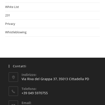
White List
231
Privacy
Whistleblowing
Contatti
Indirizzo:
Via Riva del Grappa 37, 35013 Cittadella PD
Telefono:
+39 049 5970755
Email: