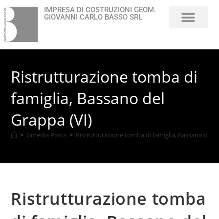
IMPRESA DI COSTRUZIONI GEOM.
GIOVANNI CARLO BASSO SRL
Chi Siamo
Ristrutturazione tomba di
famiglia, Bassano del
Grappa (VI)
>
Gmedia Posts
>
Ristrutturazione tomba di famiglia, Bassano del G
Ristrutturazione tomba