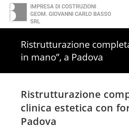
IMPRESA DI COSTRUZIONI
GEOM. GIOVANNI CARLO BASSO
SRL
Ristrutturazione completa 
in mano”, a Padova
Ristrutturazione compl
clinica estetica con f
Padova