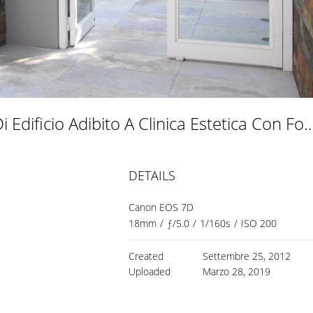
Ristrutturazione Completa Di Edificio Adibito A Clinica Estetica Con Formula "
DETAILS
Canon EOS 7D
18mm
/
ƒ/5.0
/
1/160s
/
ISO 200
Created
Settembre 25, 2012
Uploaded
Marzo 28, 2019