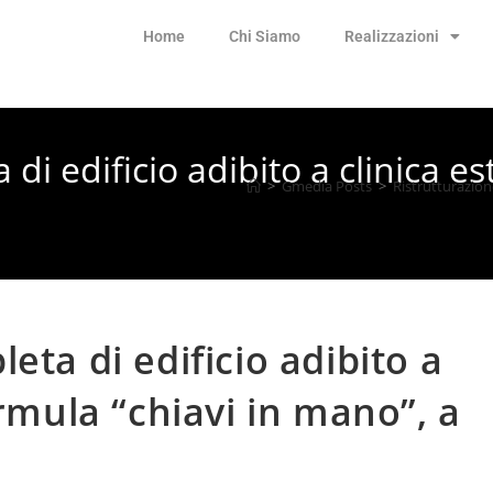
Home
Chi Siamo
Realizzazioni
di edificio adibito a clinica es
>
Gmedia Posts
>
Ristrutturazion
eta di edificio adibito a
ormula “chiavi in mano”, a